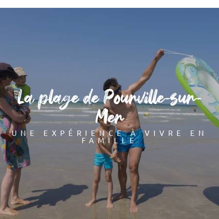
Aller
au
contenu
principal
La plage de Pourville-sur-
Mer
UNE EXPÉRIENCE À VIVRE EN
FAMILLE