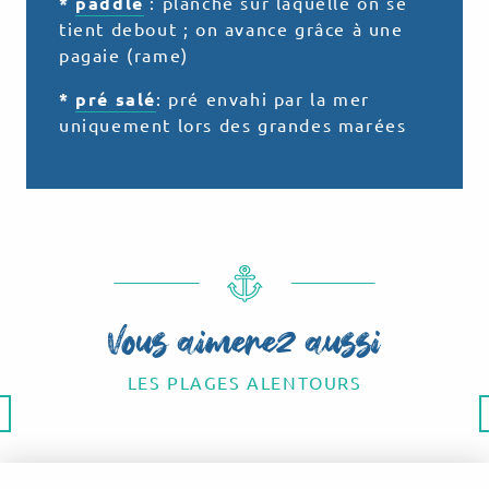
*
paddle
: planche sur laquelle on se
tient debout ; on avance grâce à une
pagaie (rame)
*
pré salé
: pré envahi par la mer
uniquement lors des grandes marées
Vous aimerez aussi
LES PLAGES ALENTOURS
La plage de Vasterival