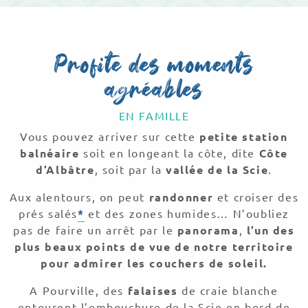
Profite des moments
agréables
EN FAMILLE
Vous pouvez arriver sur cette
petite station
balnéaire
soit en longeant la côte, dite
Côte
d’Albâtre
, soit par la
vallée de la Scie
.
Aux alentours, on peut
randonner
et croiser des
prés salés
*
et des zones humides… N’oubliez
pas de faire un arrêt par le
panorama
,
l’un des
plus beaux points de vue de notre territoire
pour admirer les couchers de soleil.
A Pourville, des
falaises
de craie blanche
entourent l’embouchure de la Scie en bord de