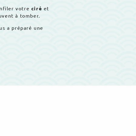
enfiler votre
ciré
et
ouvent à tomber.
ous a préparé une