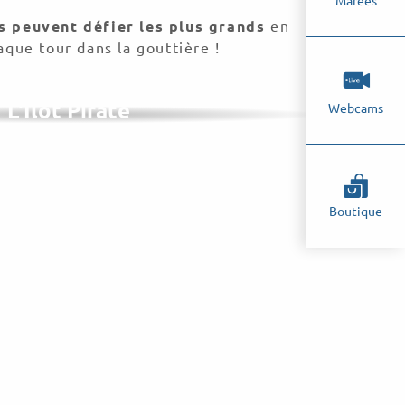
Marées
ts peuvent défier les plus grands
en
aque tour dans la gouttière !
L'Îlot Pirate
Webcams
Boutique