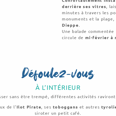
Confortablement install
derrière ses vitres
, la
minutes à travers les por
monuments et la plage,
Dieppe
.
Une balade commentée pl
circule de
mi-février à
Défoulez-vous
À L’INTÉRIEUR
er sans être trempé, différentes activités raviron
ux de l’
Ilot Pirate
, ses
toboggans
et autres
tyroli
siroter un petit café.