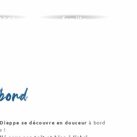
ial du
Les musées en
 1942
famille
bord
Dieppe se découvre en douceur
à bord
e !