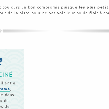
t toujours un bon compromis puisque
les plus peti
our de la piste pour ne pas voir leur boule finir à ch
ng
z
CINÉ
illent à
rama
,
ué dans
ac
de
es de