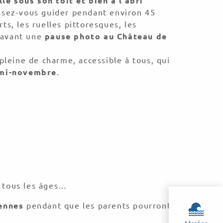
é sous son toit et bien à l’abri
issez-vous guider pendant environ 45
ts, les ruelles pittoresques, les
 avant une
pause photo au Château de
eine de charme, accessible à tous, qui
 mi-novembre
.
t tous les âges…
ennes
pendant que les parents pourront