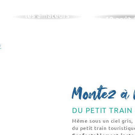
Les musées pour
Le Mémor
les amateurs
19 août
d’art
s
Montez à 
DU PETIT TRAIN
Même sous un ciel gris,
du petit train touristiqu