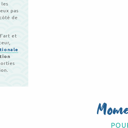
 les
deux pas
 côté de
d’art et
teur,
tionale
tion
orties
ion.
Mome
POU