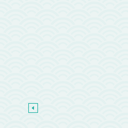
Stylos 4 couleu
4 €