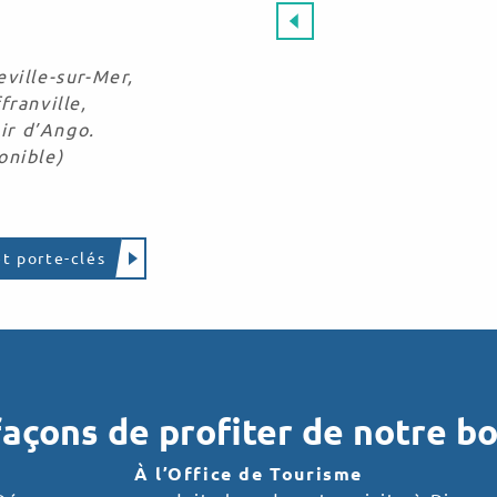
eville-sur-Mer,
franville,
ir d’Ango.
onible)
et porte-clés
açons de profiter de notre b
À l’Office de Tourisme