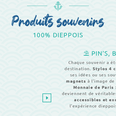
Produits souvenirs
100% DIEPPOIS
⛱️ PIN’S
Chaque souvenir a été
destination.
Stylos 4 
ses idées ou ses so
magnets
à l’image de 
Monnaie de Paris
deviennent de véritables
rs
Magnets
accessibles et exc
l’expérience dieppoi
De 2,80 à 5 €