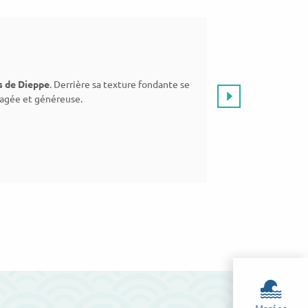
 de Dieppe
. Derrière sa texture fondante se
La
Grange Saint-É
agée et généreuse.
pâtes, farines 