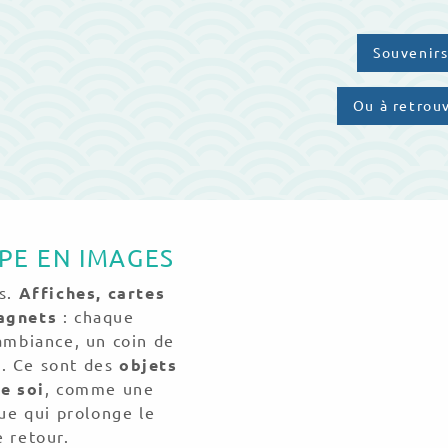
Souvenir
Ou à retrouv
PPE EN IMAGES
s.
Affiches, cartes
magnets
: chaque
 ambiance, un coin de
d. Ce sont des
objets
e soi
, comme une
ue qui prolonge le
e retour.