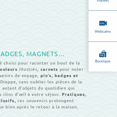
Marées
Webcams
, BADGES, MAGNETS…
Boutique
 choisi pour raconter un bout de la
couleurs
illustrés,
carnets
pour noter
uvenirs de voyage,
pin’s, badges et
Dieppe, sans oublier les pièces de la
: autant d’objets du quotidien qui
 clins d’œil à votre séjour.
Pratiques,
Monnaie de Pa
lusifs,
ces souvenirs prolongent
se bien après le retour à la maison.
3 €