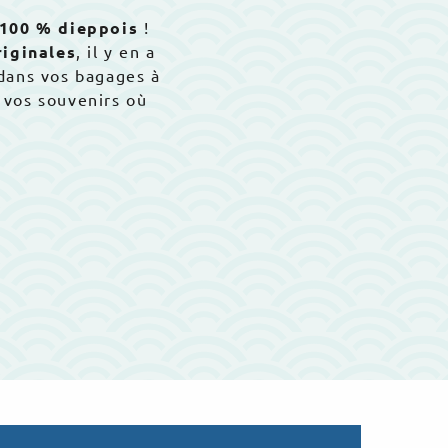
 100 % dieppois
!
iginales
, il y en a
 dans vos bagages à
vos souvenirs où