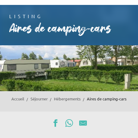
Aller
au
LISTING
contenu
Aires de camping-cars
principal
Accueil
Séjourner
Hébergements
Aires de camping-cars