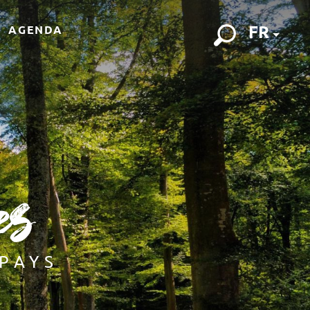
FR
AGENDA
Recherch
es
PAYS