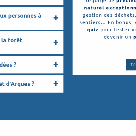
regorge de
précie
naturel exception
gestion des déchets,
aux personnes à
sentiers… En bonus, 
quiz
pour tester vo
devenir un
 la forêt
idées ?
Té
rêt d'Arques ?