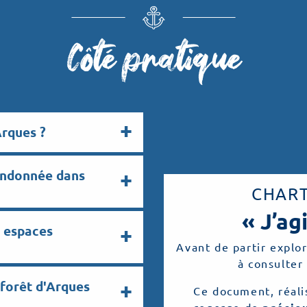
Côté pratique
Arques ?
randonnée dans
CHAR
« J’ag
s espaces
Avant de partir explor
à consulter
a forêt d'Arques
Ce document, réalis