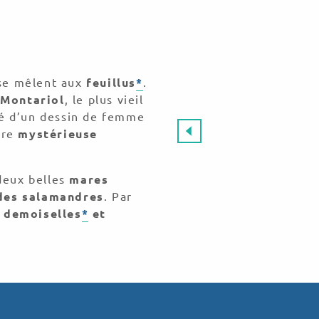
e mêlent aux
feuillus
*
.
 Montariol
, le plus vieil
vé d’un dessin de femme
ure
mystérieuse
deux belles
mares
 des salamandres
. Par
, demoiselles
*
et