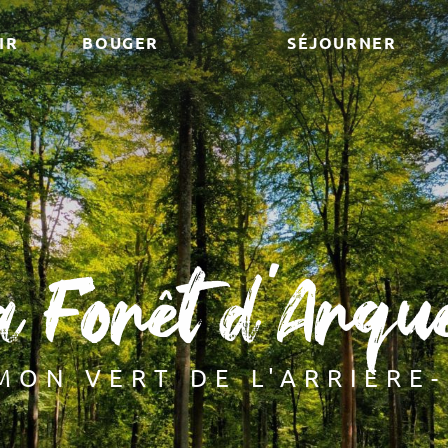
IR
BOUGER
SÉJOURNER
a Forêt d'Arqu
MON VERT DE L'ARRIÈRE-