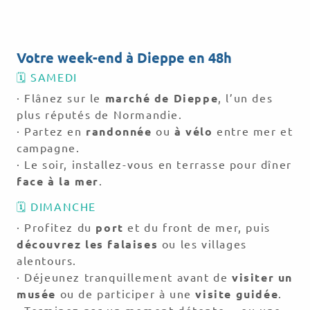
Voir ce qu’il se passe ce week-end
Votre week-end à Dieppe en 48h
🗓 SAMEDI
· Flânez sur le
marché de Dieppe
, l’un des
plus réputés de Normandie.
· Partez en
randonnée
ou
à vélo
entre mer et
campagne.
· Le soir, installez-vous en terrasse pour dîner
face à la mer
.
🗓 DIMANCHE
· Profitez du
port
et du front de mer, puis
découvrez les falaises
ou les villages
alentours.
· Déjeunez tranquillement avant de
visiter un
musée
ou de participer à une
visite guidée
.