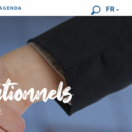
FR
AGENDA
Recherch
utionnels
E