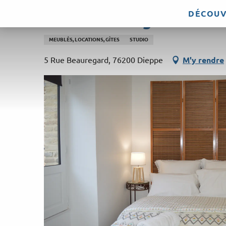
Aller
DÉCOUV
Gites beauregard - Gît
au
contenu
MEUBLÉS, LOCATIONS, GÎTES
STUDIO
principal
5 Rue Beauregard, 76200 Dieppe
M'y rendre