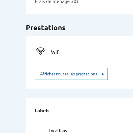
Frais de ménage 30€
Prestations
WiFi
Afficher toutes les prestations
Offres de prestat
Labels
Labels
Locations