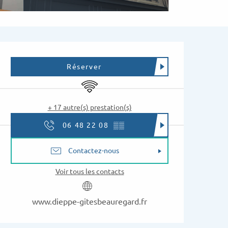
Ouverture et coordon
Réserver
WiFi
+ 17 autre(s) prestation(s)
06 48 22 08
▒▒
Contactez-nous
Voir tous les contacts
www.dieppe-gitesbeauregard.fr