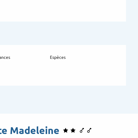
ances
Espèces
îte Madeleine