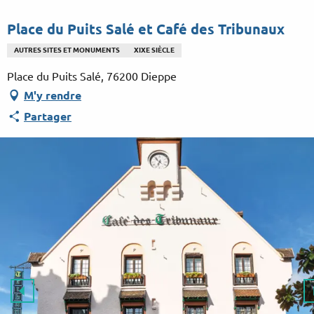
Aller
au
Place du Puits Salé et Café des Tribunaux
contenu
AUTRES SITES ET MONUMENTS
XIXE SIÈCLE
principal
Place du Puits Salé, 76200 Dieppe
M'y rendre
Partager