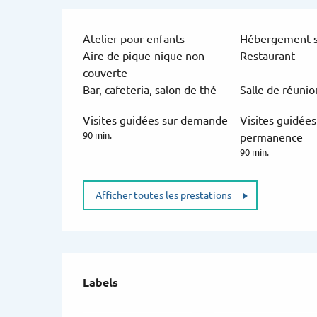
Atelier pour enfants
Hébergement s
Aire de pique-nique non
Restaurant
couverte
Bar, cafeteria, salon de thé
Salle de réuni
Visites guidées sur demande
Visites guidées
90 min.
permanence
90 min.
Afficher toutes les prestations
Offres de prestat
Labels
Labels