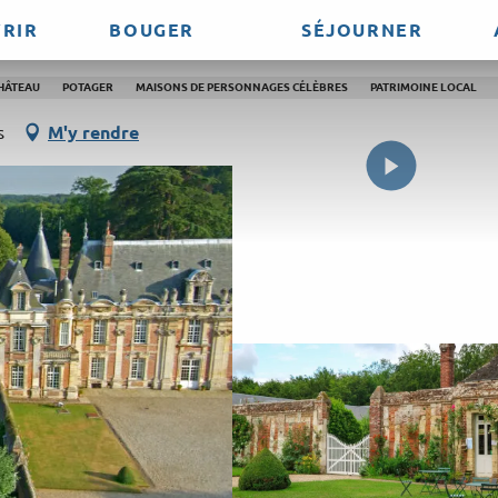
RIR
BOUGER
SÉJOURNER
eau de Miromesnil
HÂTEAU
POTAGER
MAISONS DE PERSONNAGES CÉLÈBRES
PATRIMOINE LOCAL
s
M'y rendre