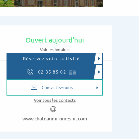
Ouverture et coordon
Ouvert aujourd'hui
Voir les horaires
Réservez votre activité
02 35 85 02
▒▒
Contactez-nous
Voir tous les contacts
www.chateaumiromesnil.com