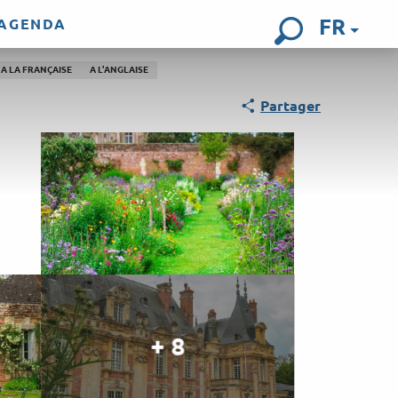
FR
AGENDA
Recherch
A LA FRANÇAISE
A L'ANGLAISE
Partager
+ 8