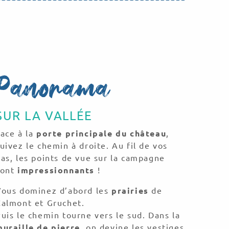
Panorama
SUR LA VALLÉE
ace à la
porte principale du château
,
uivez le chemin à droite. Au fil de vos
as, les points de vue sur la campagne
sont
impressionnants
!
Vous dominez d’abord les
prairies
de
Calmont et Gruchet.
uis le chemin tourne vers le sud. Dans la
muraille de pierre
, on devine les vestiges