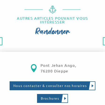
De la Vallée de la Scie au Bois de Bernouville
De la plage au Cap d'Ailly
Dieppe Côté Mer I
Dieppe Côté Mer II
AUTRES ARTICLES POUVANT VOUS
INTÉRESSER
Les trois gorges de l'Ailly
Randonner
Parcours Trail · Dieppe, Berneval-le-Grand
Parcours Trail · Jean-Paul Villain
Promenade à Offranville
Sorties nature
Pont Jehan Ango,
76200 Dieppe
Nous contacter & consulter nos horaires
Brochures