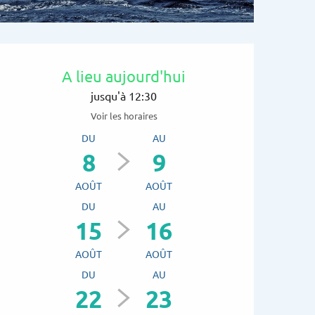
Ouverture et coordon
A lieu aujourd'hui
jusqu'à 12:30
Voir les horaires
DU
AU
8
9
AOÛT
AOÛT
DU
AU
15
16
AOÛT
AOÛT
DU
AU
22
23