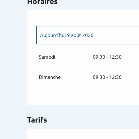
Horaires
Aujourd'hui
9 août 2026
Du
4 juillet 2026
au
5 juillet 2026
Samedi
09:30 - 12:30
Du
11 juillet 2026
au
12 juillet 2026
Dimanche
09:30 - 12:30
Du
18 juillet 2026
au
19 juillet 2026
Du
25 juillet 2026
au
26 juillet 2026
Tarifs
Du
1 août 2026
au
2 août 2026