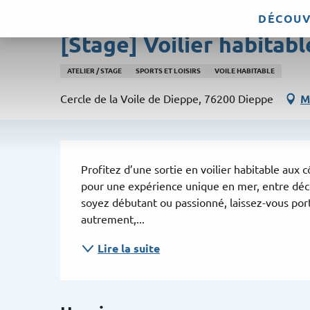
Aller
DÉCOUV
8 août > 9 août / 15 août > 16 août / ...
au
[Stage] Voilier habitabl
contenu
principal
ATELIER / STAGE
SPORTS ET LOISIRS
VOILE HABITABLE
Cercle de la Voile de Dieppe, 76200 Dieppe
M
Description
Profitez d’une sortie en voilier habitable aux c
pour une expérience unique en mer, entre déco
soyez débutant ou passionné, laissez-vous port
autrement,...
Lire la suite