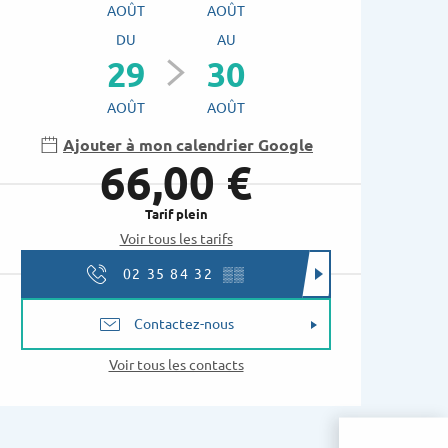
AOÛT
AOÛT
DU
AU
29
30
AOÛT
AOÛT
Ajouter à mon calendrier Google
66,00 €
Tarif plein
Voir tous les tarifs
02 35 84 32
▒▒
Contactez-nous
Voir tous les contacts