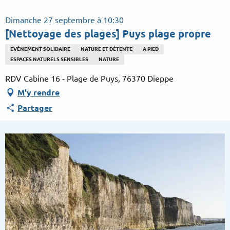
Aller
au
Dimanche 27 septembre à 10:30
contenu
[Nettoyage des plages] Puys plage propre
principal
EVÈNEMENT SOLIDAIRE
NATURE ET DÉTENTE
A PIED
ESPACES NATURELS SENSIBLES
NATURE
RDV Cabine 16 - Plage de Puys, 76370 Dieppe
M'y rendre
Partager