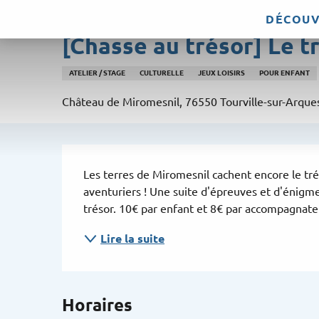
Aller
DÉCOUV
Jeudi 6 août de 14:30 à 16:00 / Jeudi 13 août de 14:
au
[Chasse au trésor] Le 
contenu
principal
ATELIER / STAGE
CULTURELLE
JEUX LOISIRS
POUR ENFANT
Château de Miromesnil, 76550 Tourville-sur-Arque
Description
Les terres de Miromesnil cachent encore le tréso
aventuriers ! Une suite d'épreuves et d'énigme
trésor. 10€ par enfant et 8€ par accompagnateu
Lire la suite
Horaires