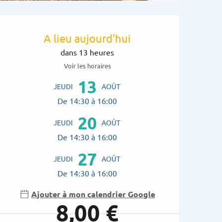
Ouverture et coordon
A lieu aujourd'hui
dans 13 heures
Voir les horaires
13
JEUDI
AOÛT
De 14:30 à 16:00
20
JEUDI
AOÛT
De 14:30 à 16:00
27
JEUDI
AOÛT
De 14:30 à 16:00
Ajouter à mon calendrier Google
8,00 €