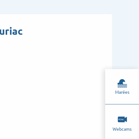
uriac
Marées
Webcams