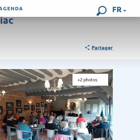
FR
AGENDA
iac
Recherch
Partager
+2 photos