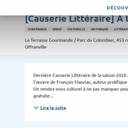
Aller
DÉCOUV
Vendredi 25 septembre à 15:00
au
[Causerie Littéraire] À
contenu
principal
CONFÉRENCE
DÉBAT
CULTURELLE
HISTORIQUE
LITTÉRAT
La Terrasse Gourmande / Parc du Colombier, 453 r
Offranville
Description
Dernière Causerie Littéraire de la saison 2026 
l'œuvre de François Mauriac, auteur prolifiqu
Un rendez-vous culturel à ne pas manquer pour 
gratuite...
Lire la suite