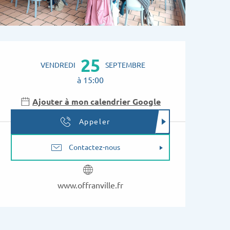
Ouverture et coordon
25
VENDREDI
SEPTEMBRE
à 15:00
Ajouter à mon calendrier Google
Appeler
Contactez-nous
www.offranville.fr