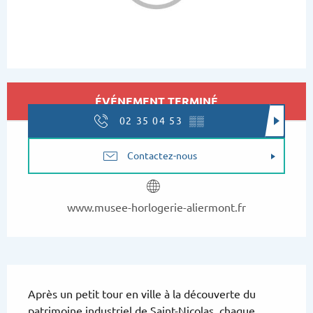
Ouverture et coordonnées
ÉVÉNEMENT TERMINÉ
02 35 04 53
▒▒
Contactez-nous
www.musee-horlogerie-aliermont.fr
Description
Après un petit tour en ville à la découverte du 
patrimoine industriel de Saint-Nicolas, chaque 