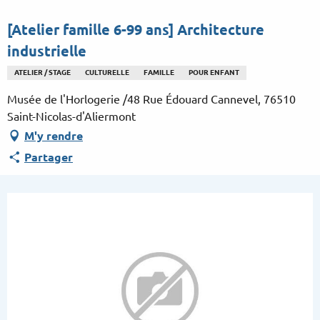
Aller
au
[Atelier famille 6-99 ans] Architecture
contenu
industrielle
principal
ATELIER / STAGE
CULTURELLE
FAMILLE
POUR ENFANT
Musée de l'Horlogerie /48 Rue Édouard Cannevel, 76510
Saint-Nicolas-d'Aliermont
M'y rendre
Partager