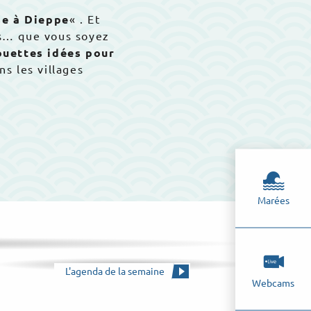
se à Dieppe
« . Et
ons… que vous soyez
ouettes idées pour
ns les villages
Marées
L'agenda de la semaine
Webcams