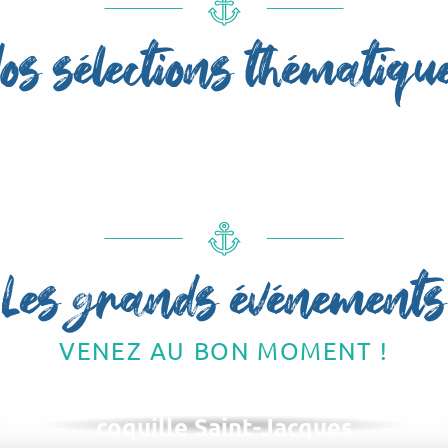
os sélections thématiqu
Agenda des animations pour les enfant
Les grands événements
VENEZ AU BON MOMENT !
EN NOVEMBRE
Foire aux harengs et à la
coquille Saint-Jacques