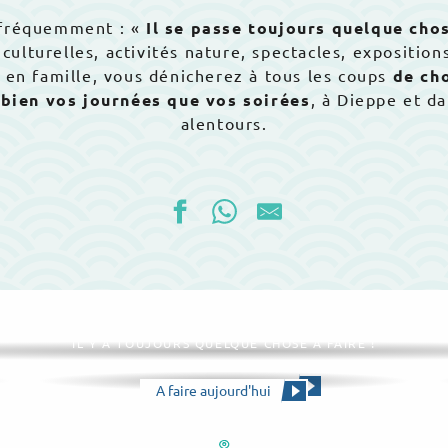
 fréquemment : «
Il se passe toujours quelque cho
es culturelles, activités nature, spectacles, expositi
u en famille, vous dénicherez à tous les coups
de ch
 bien vos journées que vos soirées
, à Dieppe et da
alentours.
Tout l’agenda
IL Y A TOUJOURS QUELQUE CHOSE À FAIRE !
Consulter le calendrier
A faire aujourd'hui