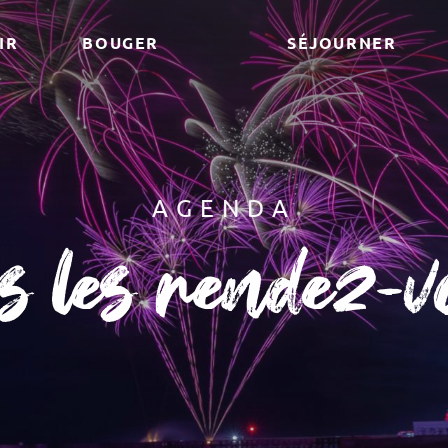
IR
BOUGER
SÉJOURNER
AGENDA
us les rendez-v